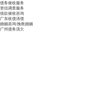
债务催收服务
资信调查服务
借款催收咨询
广东收债清债
婚姻咨询/挽救婚姻
广州债务清欠
新闻中心
行业动态
追债要债
婚姻咨询
政策法规
常见问题
策略研究
知识产权