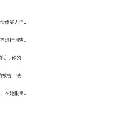
债能力但..
进行调查..
话，你的..
被告，法..
在她眼里..