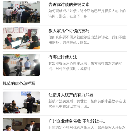
告诉你讨债的关键要素
如何能够成功讨债，这个话题已经是很多人心中的
诘问，那么，在当下，各..
教大家几个讨债的技巧
假如真实要不回来就能够提出法律诉讼。我们不能
用恫吓，肉体摧残，幽禁..
有哪些讨债方法
其次能够应用心理施压法，想方法打击对方的弱
点。对付欠债者时，成都讨..
规范的借条怎样写
让债务人破产的有力武器
新破产法实施后，黄世仁、杨白劳的小品故事在现
实生活中将难以重演，因..
广州企业债务催收 不能转让与..
且该约定不得对抗善意第三人，如果债权人违反双