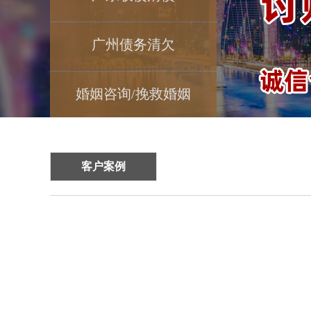
广州债务清欠
婚姻咨询/挽救婚姻
3
客户案例